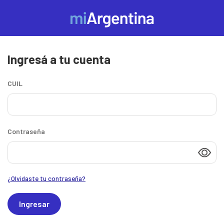
Ingresá a tu cuenta
Ingresá
o
CUIL
creá
tu
Contraseña
cuenta
de
¿Olvidaste tu contraseña?
Mi
Ingresar
Argentina