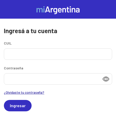
Ingresá a tu cuenta
Ingresá
o
CUIL
creá
tu
Contraseña
cuenta
de
¿Olvidaste tu contraseña?
Mi
Ingresar
Argentina