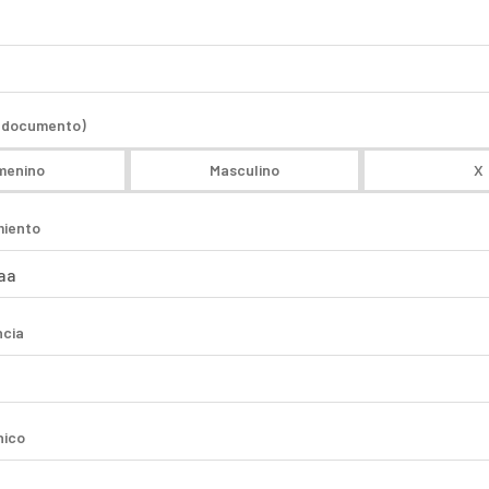
u documento)
menino
Masculino
X
miento
ncia
nico