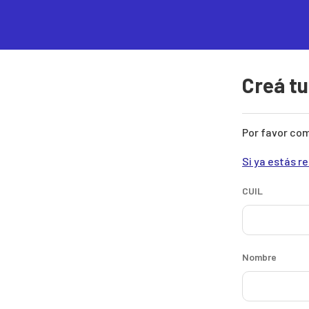
Pasar al contenido principal
Mi
Argentina
Creá t
Por favor com
Si ya estás r
CUIL
Nombre