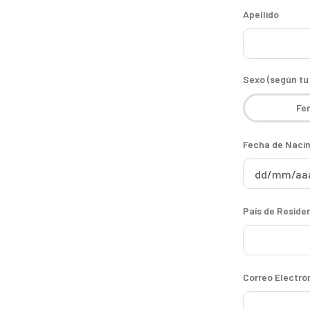
Apellido
Sexo (según t
Fe
Fecha de Naci
País de Reside
Correo Electró