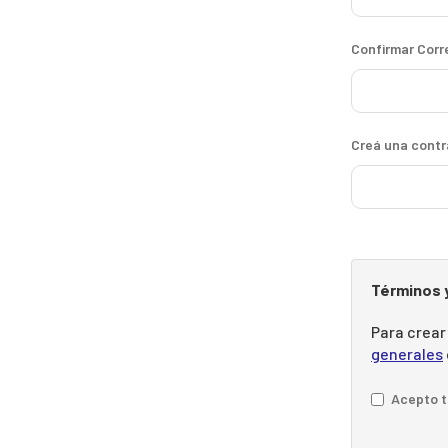
Confirmar Corr
Creá una contr
Términos 
Para crear
generales
Acepto t