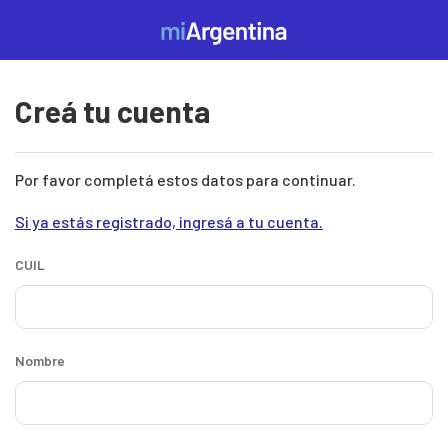
Pasar al contenido principal
Mi
Argentina
Creá tu cuenta
Por favor completá estos datos para continuar.
Si ya estás registrado, ingresá a tu cuenta.
CUIL
Nombre