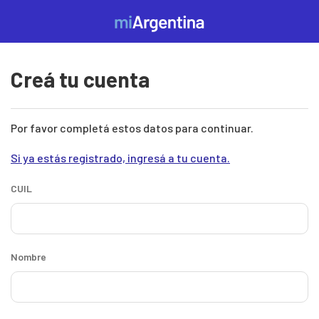
Pasar al contenido principal
Mi
Argentina
Creá tu cuenta
Por favor completá estos datos para continuar.
Si ya estás registrado, ingresá a tu cuenta.
CUIL
Nombre