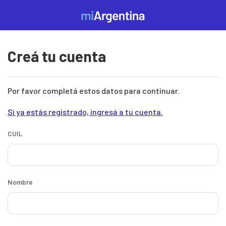
Pasar al contenido principal
Mi
Argentina
Creá tu cuenta
Por favor completá estos datos para continuar.
Si ya estás registrado, ingresá a tu cuenta.
CUIL
Nombre