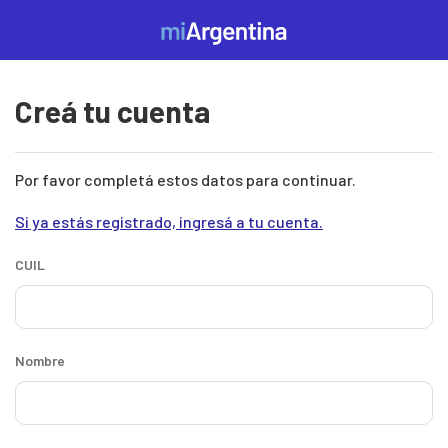
Pasar al contenido principal
Mi
Argentina
Creá tu cuenta
Por favor completá estos datos para continuar.
Si ya estás registrado, ingresá a tu cuenta.
CUIL
Nombre